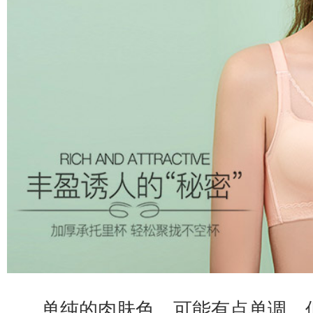
单纯的肉肤色，可能有点单调，但