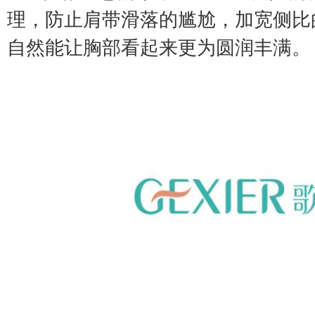
理，防止肩带滑落的尴尬，加宽侧比
自然能让胸部看起来更为圆润丰满。