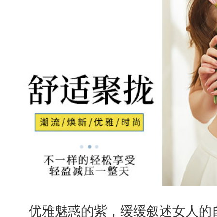
优雅魅惑的紫，缓缓叙述女人的自